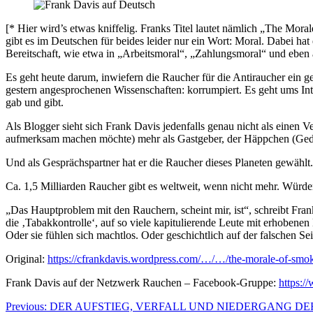
[* Hier wird’s etwas kniffelig. Franks Titel lautet nämlich „The Mo
gibt es im Deutschen für beides leider nur ein Wort: Moral. Dabei hat 
Bereitschaft, wie etwa in „Arbeitsmoral“, „Zahlungsmoral“ und eben 
Es geht heute darum, inwiefern die Raucher für die Antiraucher ein 
gestern angesprochenen Wissenschaften: korrumpiert. Es geht ums Inte
gab und gibt.
Als Blogger sieht sich Frank Davis jedenfalls genau nicht als einen
aufmerksam machen möchte) mehr als Gastgeber, der Häppchen (Geda
Und als Gesprächspartner hat er die Raucher dieses Planeten gewählt. A
Ca. 1,5 Milliarden Raucher gibt es weltweit, wenn nicht mehr. Würde
„Das Hauptproblem mit den Rauchern, scheint mir, ist“, schreibt Fran
die ‚Tabakkontrolle‘, auf so viele kapitulierende Leute mit erhobene
Oder sie fühlen sich machtlos. Oder geschichtlich auf der falschen Se
Original:
https://cfrankdavis.wordpress.com/…/…/the-morale-of-smok
Frank Davis auf der Netzwerk Rauchen – Facebook-Gruppe:
https:
Beitragsnavigation
Previous:
DER AUFSTIEG, VERFALL UND NIEDERGANG DE