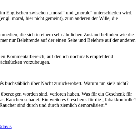
nd im Englischen zwischen „moral“ und „morale“ unterschieden wird,
(engl. moral, hier nicht gemeint), zum anderen der Wille, die
enmedien, die sich in einem sehr ähnlichen Zustand befinden wie die
mmer nur Belehrende auf der einen Seite und Belehrte auf der anderen
seinen Kommentarbereich, auf den ich nochmals empfehlend
rächslücken vorzubeugen.
s buchstäblich über Nacht zurückerobert. Warum tun sie’s nicht?
ie überzogen worden sind, verloren haben. Was für ein Geschenk für
das Rauchen schadet. Ein weiteres Geschenk für die ‚Tabakkontrolle‘!
 Raucher sind durch und durch ziemlich demoralisiert.“
0davis