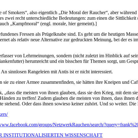
rale of Smokers“, also eigentlich „Die Moral der Raucher“, aber währe
es zwei recht unterschiedliche Bedeutungen: zum einen die Sittlichkeit 
auch „Kampfmoral“ (engl. morale, hier gemeint).]
gefundenes Fressen als Prügelknabe sind. Es geht um die heutigen Mass
rnet als relativ neue Alternative zur gedruckten Meinung, bei der es i
 Verfasser von Lehrmeinungen, sondern (nicht zuletzt im Hinblick auf 
nkenfutter) herumreicht und ein bisschen für Themen sorgt, um Gesp
n sinnlosen Rangeleien mit Antis ist er nicht interessiert.
n sie zu einer Armee zusammenfinden, sie hätten ihre Kneipen und Café
k, „dass die meisten von ihnen glauben, dass sie den Krieg, mit dem s
n Händen zu treffen! Zudem glauben die meisten von ihnen, dass ihnen 
ite stehend. Oder dass ihnen sowieso keiner zuhört. Und so weiter. Die
ers/
//www.facebook.com/groups/NetzwerkRauchen/search/?query=frank%2
R INSTITUTIONALISIERTEN WISSENSCHAFT