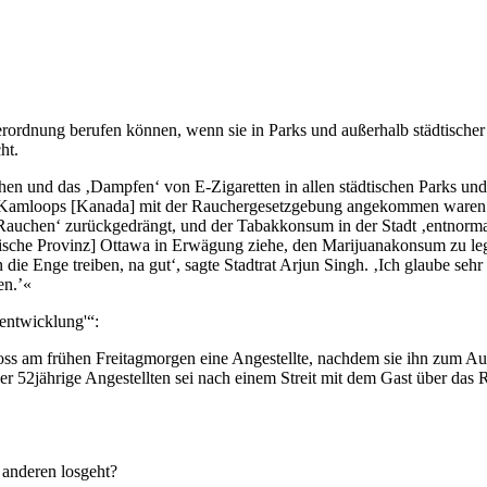
erordnung berufen können, wenn sie in Parks und außerhalb städtischer
ht.
hen und das ‚Dampfen‘ von E-Zigaretten in allen städtischen Parks un
dt Kamloops [Kanada] mit der Rauchergesetzgebung angekommen waren‘, 
Rauchen‘ zurückgedrängt, und der Tabakkonsum in der Stadt ‚entnormal
adische Provinz] Ottawa in Erwägung ziehe, den Marijuanakonsum zu leg
ie Enge treiben, na gut‘, sagte Stadtrat Arjun Singh. ‚Ich glaube sehr
en.’«
entwicklung'“:
ss am frühen Freitagmorgen eine Angestellte, nachdem sie ihn zum Ausdr
er 52jährige Angestellten sei nach einem Streit mit dem Gast über das
n anderen losgeht?