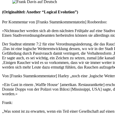
(Originaltitel: Another “Logical Evolution”)
Per Kommentar von [Franks Stammkommentatorin] Roobeedoo:
»Nichtraucher werden sich ab dem nächsten Frühjahr auf eine Stadtv
Einen Stadtverordnungsbeamten herbeirufen können sie allerdings nic
Der Stadtrat stimmte 7:2 für eine Verordnungsänderung, die das Rauc
‚Das ist eine logische Weiterentwicklung dessen, wo wir in der Sta
Gefährdung durch Passivrauch damit verringert, die Verhaltensform ‚
Er sagte auch, es sei wichtig, ein Zeichen zu setzen, zumal [die kan
‚Einigen Raucher wird es so vorkommen, dass wir sie immer weiter in d
werden sich mehr Leute dazu ermutigt fühlen, das Rauchen aufzugeb
Von [Franks Stammkommentator] Harley „noch eine ‚logische Weiter
»Ein Gast in einem ‚Waffle House‘ [amerikan. Restaurantkette] erscho
Donnie Dopps von der Polizei von Biloxi [Mississippi, USA] sagte, d
worden.«
Frank:
„Was sonst ist zu erwarten, wenn ein Teil einer Gesellschaft auf eine