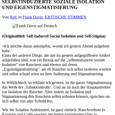
SELBSTINDUZIERTE SOZIALE ISOLATION
UND EIGENSTIGMATISIERUNG
Von
Red.
in
Frank Davis
,
KRITISCHE STIMMEN
(Originaltitel: Self-Induced Social Isolation and Self-Stigma)
»Ich möchte daran anknüpfen, womit ich gestern Abend aufgehört
habe.
Eines der anderen Dinge, die mir im gestern aufgegriffenen Artikel
aufgefallen sind, war ein Bezug auf die „selbstinduzierte soziale
Isolation“ von Rauchern und ebenso auf deren
„Eigenstigmatisierung“, als ob Raucher sich selbst isolieren würden
und selbst schuld seien an ihrer Isolierung und Stigmatisierung.
In Wirklichkeit, so erklärte ich gestern, ist die ganze Stigmatisierung
das Werk der ‚Tabakkontrolle‘. Und sie ist auch der Hauptantreiber
zur Isolation der Raucher. Aber indem sie Isolation und
Stigmatisierung den Rauchern selbst anlasten können, sprechen sie
sich selbst von aller Schuld frei.
Wie die Isolation funktioniert, ist ganz einfach. Rauchverbote in
Kneipen und Cafés machen die früher einladenden Orte zu