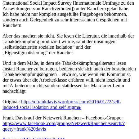
(International Social Impact Survey [Internationale Umfrage zu den
Auswirkungen von Rauchverboten]) unter Rauchern getan habe.
Ich habe nicht nur komplett ausgefüllte Fragebögen bekommen,
sondern auch Gelegenheit zu sehr interessanten Gesprächen mit
Rauchern.
Aber das machen sie nicht. Sie lesen die Literatur, die innerhalb der
Tabakbekämpfung produziert wurde, samt der unsinnigen
„selbstinduzierten sozialen Isolation“ und der
„Eigenstigmatisierung“ der Raucher.
Und in dem Maße, in dem sie Tabakbekämpfungsliteratur lesen
anstatt Raucher zu befragen, bedienen sie sich auch der bestehenden
Tabakbekämpfungsdogmen – etwa so, wie wenn ein Kommunist,
der etwas über die Arbeiterklasse erfahren will, nicht loszieht und
mit Arbeitern spricht, sondern stattdessen bei Marx oder Lenin
nachschlägt.
Original:
https://cfrankdavis.wordpress.com/2016/01/22/self-
induced-social-isolation-and-self-stigma/
Frank Davis auf der Netzwerk Rauchen – Facebook-Gruppe:
https://www.facebook.com/groups/NetzwerkRauchen/search/?
query=frank%20davis