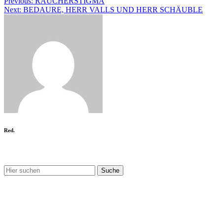
Beitragsnavigation
Previous:
RAUCHERSTIGMA
Next:
BEDAURE, HERR VALLS UND HERR SCHÄUBLE
Red.
Nix gefunden?