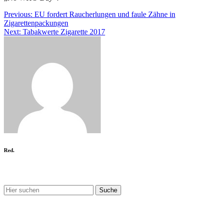
Beitragsnavigation
Previous:
EU fordert Raucherlungen und faule Zähne in
Zigarettenpackungen
Next:
Tabakwerte Zigarette 2017
Red.
Nix gefunden?