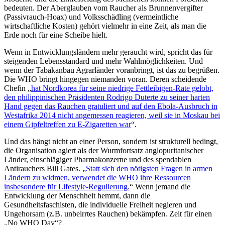
bedeuten. Der Aberglauben vom Raucher als Brunnenvergifter
(Passivrauch-Hoax) und Volksschädling (vermeintliche
wirtschaftliche Kosten) gehört vielmehr in eine Zeit, als man die
Erde noch für eine Scheibe hielt.
Wenn in Entwicklungsländern mehr geraucht wird, spricht das für
steigenden Lebensstandard und mehr Wahlmöglichkeiten. Und
wenn der Tabakanbau Agrarländer voranbringt, ist das zu begrüßen.
Die WHO bringt hingegen niemanden voran. Deren scheidende
Chefin „
hat Nordkorea für seine niedrige Fettleibigen-Rate gelobt,
den philippinischen Präsidenten Rodrigo Duterte zu seiner harten
Hand gegen das Rauchen gratuliert und auf den Ebola-Ausbruch in
Westafrika 2014 nicht angemessen reagieren, weil sie in Moskau bei
einem Gipfeltreffen zu E-Zigaretten war
“.
Und das hängt nicht an einer Person, sondern ist strukturell bedingt,
die Organisation agiert als der Wurmfortsatz anglopuritanischer
Länder, einschlägiger Pharmakonzerne und des spendablen
Antirauchers Bill Gates. „
Statt sich den nötigsten Fragen in armen
Ländern zu widmen, verwendet die WHO ihre Ressourcen
insbesondere für Lifestyle-Regulierung.
“ Wenn jemand die
Entwicklung der Menschheit hemmt, dann die
Gesundheitsfaschisten, die individuelle Freiheit negieren und
Ungehorsam (z.B. unbeirrtes Rauchen) bekämpfen. Zeit für einen
„No WHO Day“?