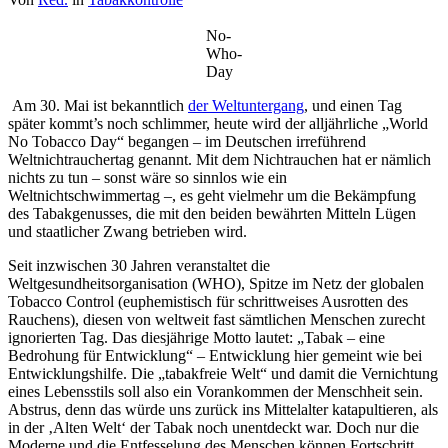
No-
Who-
Day
Am 30. Mai ist bekanntlich
der Weltuntergang
, und einen Tag
später kommt’s noch schlimmer, heute wird der alljährliche „World
No Tobacco Day“ begangen – im Deutschen irreführend
Weltnichtrauchertag genannt. Mit dem Nichtrauchen hat er nämlich
nichts zu tun – sonst wäre so sinnlos wie ein
Weltnichtschwimmertag –, es geht vielmehr um die Bekämpfung
des Tabakgenusses, die mit den beiden bewährten Mitteln Lügen
und staatlicher Zwang betrieben wird.
Seit inzwischen 30 Jahren veranstaltet die
Weltgesundheitsorganisation (WHO), Spitze im Netz der globalen
Tobacco Control (euphemistisch für schrittweises Ausrotten des
Rauchens), diesen von weltweit fast sämtlichen Menschen zurecht
ignorierten Tag. Das diesjährige Motto lautet: „Tabak – eine
Bedrohung für Entwicklung“ – Entwicklung hier gemeint wie bei
Entwicklungshilfe. Die „tabakfreie Welt“ und damit die Vernichtung
eines Lebensstils soll also ein Vorankommen der Menschheit sein.
Abstrus, denn das würde uns zurück ins Mittelalter katapultieren, als
in der ‚Alten Welt‘ der Tabak noch unentdeckt war. Doch nur die
Moderne und die Entfesselung des Menschen können Fortschritt