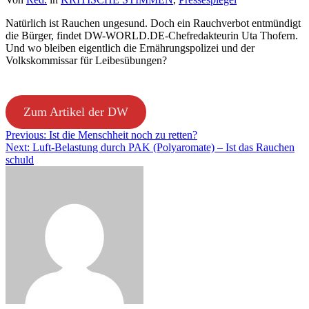
Natürlich ist Rauchen ungesund. Doch ein Rauchverbot entmündigt
die Bürger, findet DW-WORLD.DE-Chefredakteurin Uta Thofern.
Und wo bleiben eigentlich die Ernährungspolizei und der
Volkskommissar für Leibesübungen?
Zum Artikel der DW
Beitragsnavigation
Previous:
Ist die Menschheit noch zu retten?
Next:
Luft-Belastung durch PAK (Polyaromate) – Ist das Rauchen
schuld