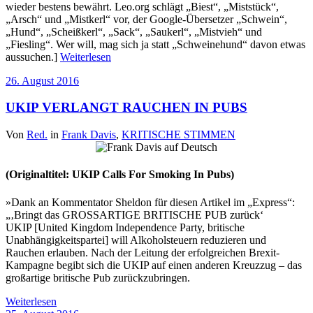
wieder bestens bewährt. Leo.org schlägt „Biest“, „Miststück“,
„Arsch“ und „Mistkerl“ vor, der Google-Übersetzer „Schwein“,
„Hund“, „Scheißkerl“, „Sack“, „Saukerl“, „Mistvieh“ und
„Fiesling“. Wer will, mag sich ja statt „Schweinehund“ davon etwas
aussuchen.]
Weiterlesen
26. August 2016
UKIP VERLANGT RAUCHEN IN PUBS
Von
Red.
in
Frank Davis
,
KRITISCHE STIMMEN
(Originaltitel: UKIP Calls For Smoking In Pubs)
»Dank an Kommentator Sheldon für diesen Artikel im „Express“:
„‚Bringt das GROSSARTIGE BRITISCHE PUB zurück‘
UKIP [United Kingdom Independence Party, britische
Unabhängigkeitspartei] will Alkoholsteuern reduzieren und
Rauchen erlauben. Nach der Leitung der erfolgreichen Brexit-
Kampagne begibt sich die UKIP auf einen anderen Kreuzzug – das
großartige britische Pub zurückzubringen.
Weiterlesen