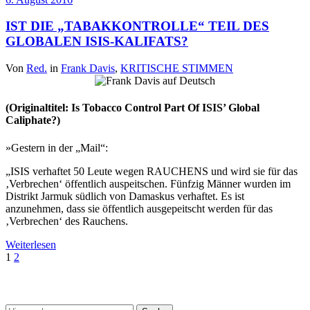
IST DIE „TABAKKONTROLLE“ TEIL DES
GLOBALEN ISIS-KALIFATS?
Von
Red.
in
Frank Davis
,
KRITISCHE STIMMEN
(Originaltitel: Is Tobacco Control Part Of ISIS’ Global
Caliphate?)
»Gestern in der „Mail“:
„ISIS verhaftet 50 Leute wegen RAUCHENS und wird sie für das
‚Verbrechen‘ öffentlich auspeitschen. Fünfzig Männer wurden im
Distrikt Jarmuk südlich von Damaskus verhaftet. Es ist
anzunehmen, dass sie öffentlich ausgepeitscht werden für das
‚Verbrechen‘ des Rauchens.
Weiterlesen
Seitennummerierung
1
2
der
Nix gefunden?
Beiträge